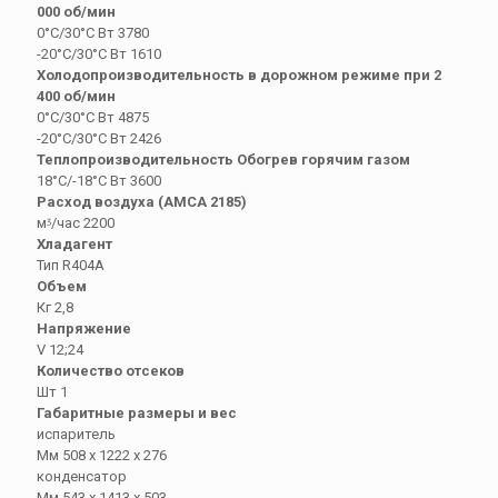
000 об/мин
0°С/30°C Вт 3780
-20°C/30°C Вт 1610
Холодопроизводительность в дорожном режиме при 2
400 об/мин
0°С/30°C Вт 4875
-20°C/30°C Вт 2426
Теплопроизводительность Обогрев горячим газом
18°С/-18°С Вт 3600
Расход воздуха (АМСА 2185)
мᶾ/час 2200
Хладагент
Тип R404A
Объем
Кг 2,8
Напряжение
V 12;24
Количество отсеков
Шт 1
Габаритные размеры и вес
испаритель
Мм 508 х 1222 х 276
конденсатор
Мм 543 х 1413 х 503