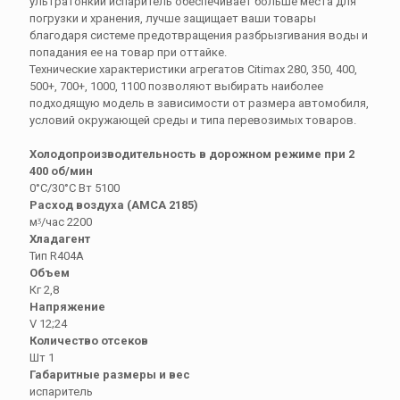
ультратонкий испаритель обеспечивает больше места для
погрузки и хранения, лучше защищает ваши товары
благодаря системе предотвращения разбрызгивания воды и
попадания ее на товар при оттайке.
Технические характеристики агрегатов Citimax 280, 350, 400,
500+, 700+, 1000, 1100 позволяют выбирать наиболее
подходящую модель в зависимости от размера автомобиля,
условий окружающей среды и типа перевозимых товаров.
Холодопроизводительность в дорожном режиме при 2
400 об/мин
0°С/30°C Вт 5100
Расход воздуха (АМСА 2185)
мᶾ/час 2200
Хладагент
Тип R404A
Объем
Кг 2,8
Напряжение
V 12;24
Количество отсеков
Шт 1
Габаритные размеры и вес
испаритель