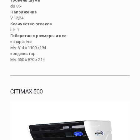
Уровень шума
dB 85
Напряжение
V 12;24
Количество отсеков
Шт 1
Габаритные размеры и вес
испаритель
Мм 614 х 1100 х194
конденсатор
Мм 550 х 870 х 214
CITIMAX 500