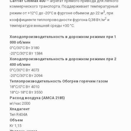
Carrier CitiMax 400
— агрегат прямого привода для легкого
коммерческого транспорта. Поддерживает температурный
3
режим от +12°С до -20°С в фургоне объемом до 22 м
, при
2
коэффициенте теплопроводности фургона 0,38 Вт/м
и
температуре внешней среды +30 °С.
Холодопроизводительность в дорожном режиме при 1
000 об/мин
0°С/30°C Вт 3180
-20°C/30°C Вт 1584
Холодопроизводительность в дорожном режиме при 2
400 об/мин
0°С/30°C Вт 4073
-20°C/30°C Вт 2094
Теплопроизводительность Обогрев горячим газом
18°С/0°С Вт 4010
18°С/-18°С Вт 3550
Расход воздуха (АМСА 2185)
мᶾ/час 2000
Хладагент
Тип R404A
Объем
Кг 1,15