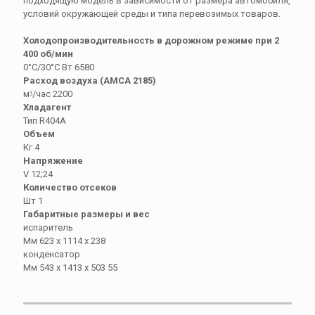
подходящую модель в зависимости от размера автомобиля,
условий окружающей среды и типа перевозимых товаров.
Холодопроизводительность в дорожном режиме при 2
400 об/мин
0°С/30°C Вт 6580
Расход воздуха (АМСА 2185)
мᶾ/час 2200
Хладагент
Тип R404A
Объем
Кг 4
Напряжение
V 12;24
Количество отсеков
Шт 1
Габаритные размеры и вес
испаритель
Мм 623 х 1114 x 238
конденсатор
Мм 543 х 1413 х 503 55