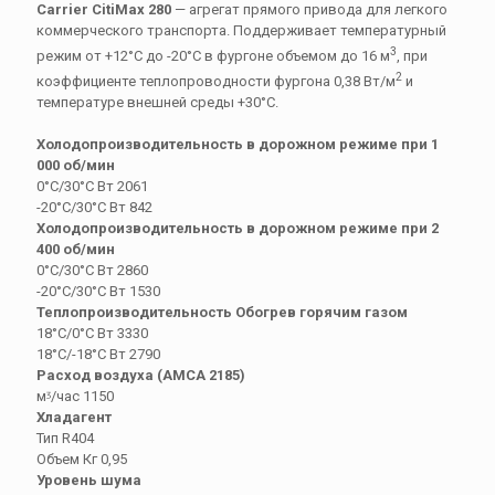
Carrier CitiMax 280
— агрегат прямого привода для легкого
коммерческого транспорта. Поддерживает температурный
3
режим от +12°С до -20°С в фургоне объемом до 16 м
, при
2
коэффициенте теплопроводности фургона 0,38 Вт/м
и
температуре внешней среды +30°С.
Холодопроизводительность в дорожном режиме при 1
000 об/мин
0°С/30°C Вт 2061
-20°C/30°C Вт 842
Холодопроизводительность в дорожном режиме при 2
400 об/мин
0°С/30°C Вт 2860
-20°C/30°C Вт 1530
Теплопроизводительность Обогрев горячим газом
18°С/0°С Вт 3330
18°С/-18°С Вт 2790
Расход воздуха (АМСА 2185)
мᶾ/час 1150
Хладагент
Тип R404
Объем Кг 0,95
Уровень шума