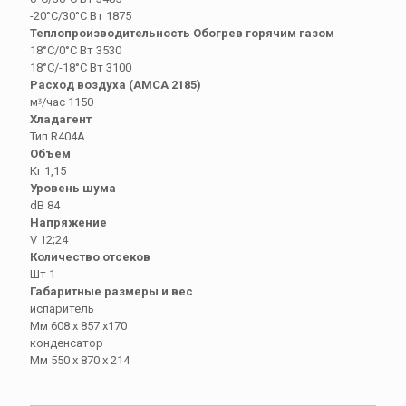
-20°C/30°C Вт 1875
Теплопроизводительность Обогрев горячим газом
18°С/0°С Вт 3530
18°С/-18°С Вт 3100
Расход воздуха (АМСА 2185)
мᶾ/час 1150
Хладагент
Тип R404A
Объем
Кг 1,15
Уровень шума
dB 84
Напряжение
V 12;24
Количество отсеков
Шт 1
Габаритные размеры и вес
испаритель
Мм 608 х 857 х170
конденсатор
Мм 550 х 870 х 214